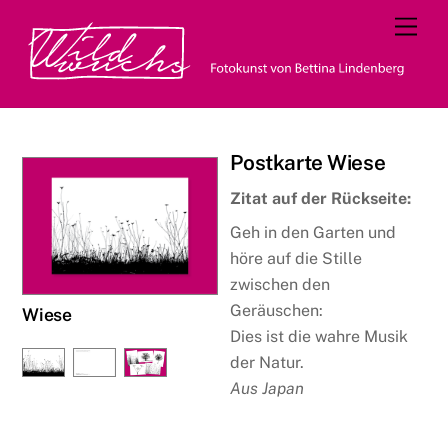
Skip
Men
to
content
Postkarte Wiese
Zitat auf der Rückseite:
Geh in den Garten und
höre auf die Stille
zwischen den
Geräuschen:
Wiese
Dies ist die wahre Musik
der Natur.
Aus Japan