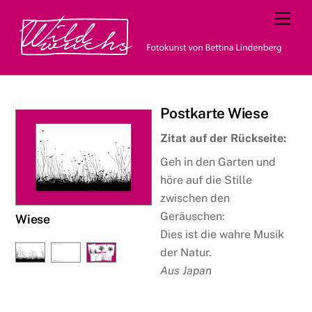
Skip
Men
to
content
Postkarte Wiese
Zitat auf der Rückseite:
Geh in den Garten und
höre auf die Stille
zwischen den
Geräuschen:
Wiese
Dies ist die wahre Musik
der Natur.
Aus Japan